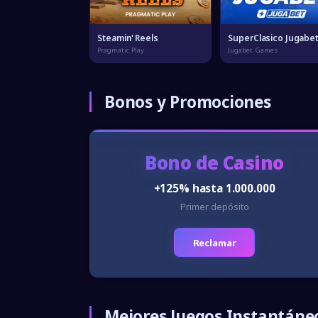
Steamin' Reels
SuperClasico Jugabe
Pragmatic Play
Jugabet Games
Bonos y Promociones
Bono de Casino
+125% hasta 1.000.000
Primer depósito
Reclamar
Mejores Juegos Instantáne