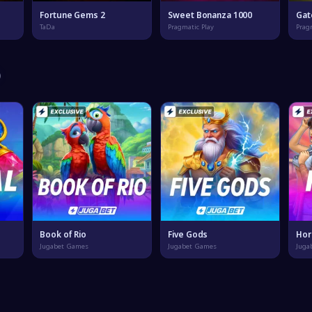
Fortune Gems 2
Sweet Bonanza 1000
Gat
TaDa
Pragmatic Play
Prag
)
Book of Rio
Five Gods
Hor
Jugabet Games
Jugabet Games
Juga