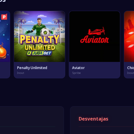
Penalty Unlimited
Aviator
Chi
Inout
Spribe
Inou
Desventajas