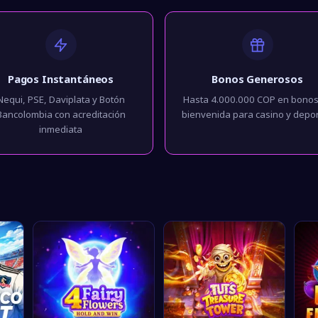
Pagos Instantáneos
Bonos Generosos
Nequi, PSE, Daviplata y Botón
Hasta 4.000.000 COP en bonos
Bancolombia con acreditación
bienvenida para casino y depo
inmediata