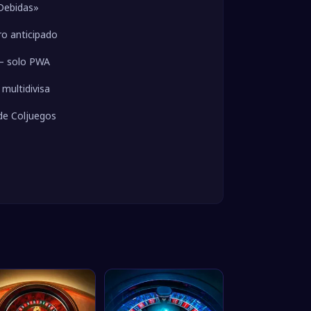
Debidas»
ro anticipado
 — solo PWA
 multidivisa
de Coljuegos