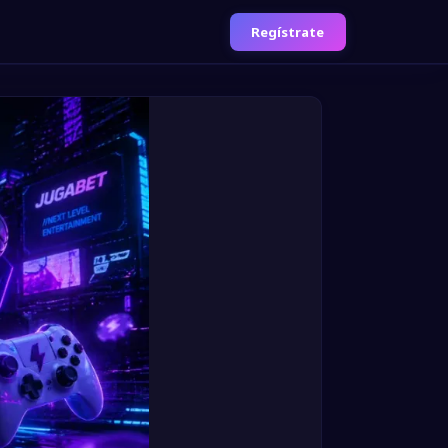
Regístrate