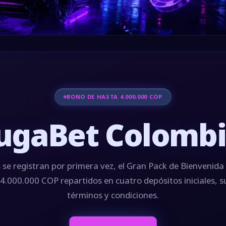
BONO DE HASTA 4.000.000 COP
ugaBet Colomb
 se registran por primera vez, el Gran Pack de Bienvenida 
4.000.000 COP repartidos en cuatro depósitos iniciales, s
términos y condiciones.